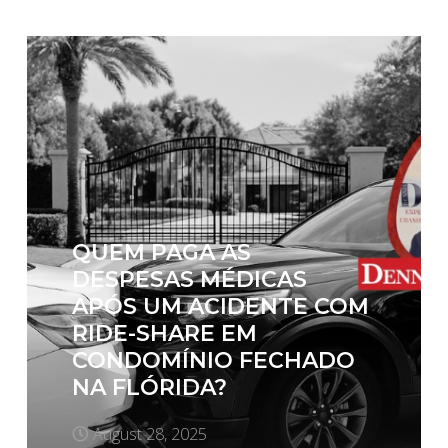
QUEM PAGA AS
DESPESAS MÉDICAS
APÓS UM ACIDENTE COM
RIDE-SHARE EM
CONDOMÍNIO FECHADO
NA FLÓRIDA?
August 28, 2025