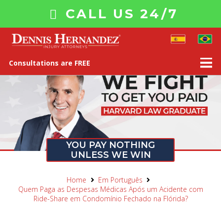
CALL US 24/7
Consultations are FREE
YOU PAY NOTHING
UNLESS WE WIN
Home
Em Português
Quem Paga as Despesas Médicas Após um Acidente com
Ride-Share em Condomínio Fechado na Flórida?