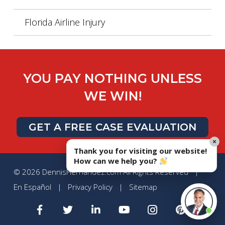
Florida Airline Injury
YOU PAY NOTHING UNLESS
WE WIN!
GET A FREE CASE EVALUATION
×
Thank you for visiting our website!
How can we help you?
© 2026 DennisHernandez.com All Rights Reserved |
En Español
|
Privacy Policy
|
Sitemap