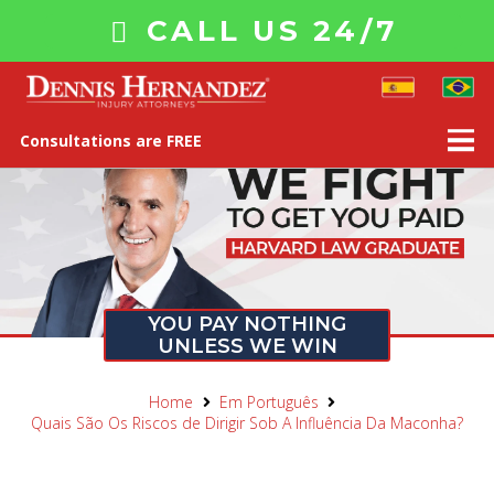
CALL US 24/7
Consultations are FREE
YOU PAY NOTHING
UNLESS WE WIN
Home
Em Português
Quais São Os Riscos de Dirigir Sob A Influência Da Maconha?