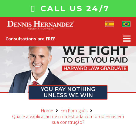
CALL US 24/7
Consultations are FREE
YOU PAY NOTHING
UNLESS WE WIN
Home
Em Português
Qual é a explicação de uma estrada com problemas em
sua construção?