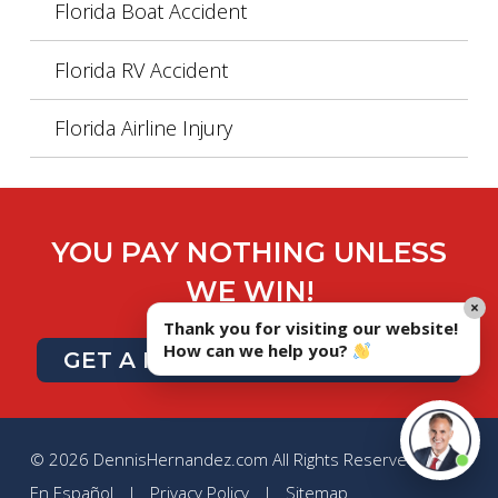
Florida Boat Accident
Florida RV Accident
Florida Airline Injury
YOU PAY NOTHING UNLESS
WE WIN!
×
Thank you for visiting our website!
How can we help you?
GET A FREE CASE EVALUATION
© 2026 DennisHernandez.com All Rights Reserved |
En Español
|
Privacy Policy
|
Sitemap