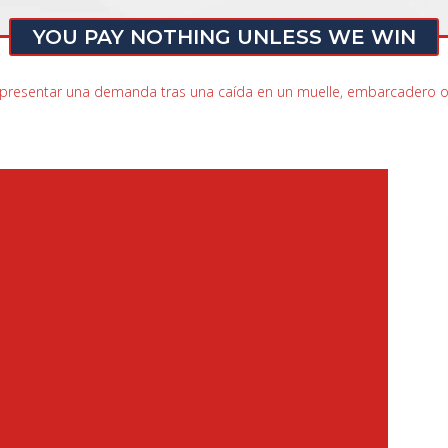
YOU PAY NOTHING UNLESS WE WIN
presentar una demanda tras una caída en un muelle, embarcadero o 