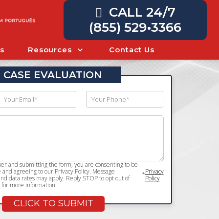
CALL 24/7
(855) 529•3366
s
Resources
Contact Us
 CASE EVALUATION
r and submitting the form, you are consenting to be
and agreeing to our Privacy Policy. Message
Privacy
*
d data rates may apply. Reply STOP to opt out of
Policy
for more information.