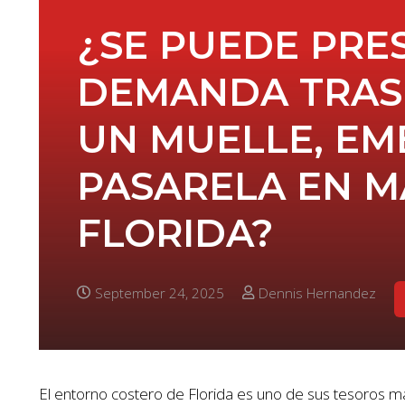
¿SE PUEDE PRE
DEMANDA TRAS 
UN MUELLE, E
PASARELA EN M
FLORIDA?
September 24, 2025
Dennis Hernandez
El entorno costero de Florida es uno de sus tesoros má