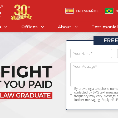
a
Offices
About
Testimonial
FREE
By providing a telephone numbe
contacted by SMS text message 
frequency may vary. Message an
further messaging. Reply HELP 