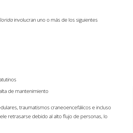
lorida
involucran uno o más de los siguientes
atutinos
 falta de mantenimiento
ION
$7 MILLION
dulares, traumatismos craneoencefálicos e incluso
le retrasarse debido al alto flujo de personas, lo
AUTO ACCIDENT