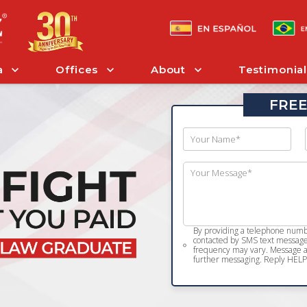
a
Offices
About
Testimonial
FREE
By providing a telephone numbe
contacted by SMS text message 
frequency may vary. Message an
further messaging. Reply HELP 