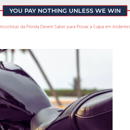
YOU PAY NOTHING UNLESS WE WIN
tociclistas da Flórida Devem Saber para Provar a Culpa em Aciden