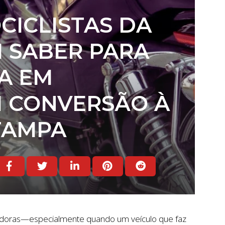
CICLISTAS DA
 SABER PARA
A EM
M CONVERSÃO À
TAMPA
doras—especialmente quando um veículo que faz