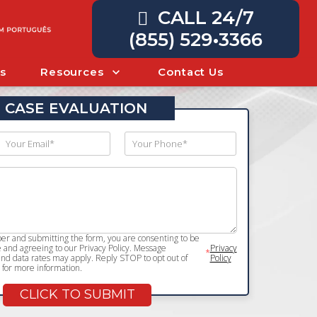
CALL 24/7
(855) 529•3366
s
Resources
Contact Us
 CASE EVALUATION
r and submitting the form, you are consenting to be
and agreeing to our Privacy Policy. Message
Privacy
*
d data rates may apply. Reply STOP to opt out of
Policy
for more information.