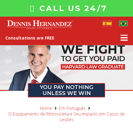
CALL US 24/7
Consultations are FREE
YOU PAY NOTHING
UNLESS WE WIN
Home
Em Português
O Equipamento de Motocicleta e Seu Impacto em Casos de
Lesões