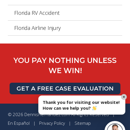
Florida RV Accident
Florida Airline Injury
YOU PAY NOTHING UNLESS
WE WIN!
GET A FREE CASE EVALUATION
×
Thank you for visiting our website!
How can we help you?
© 2026 DennisHernandez.com All Rights Reserved |
En Español
|
Privacy Policy
|
Sitemap