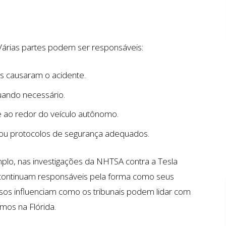
Várias partes podem ser responsáveis:
os causaram o acidente.
uando necessário.
e ao redor do veículo autônomo.
ou protocolos de segurança adequados.
plo, nas investigações da NHTSA contra a Tesla
 continuam responsáveis pela forma como seus
sos influenciam como os tribunais podem lidar com
ÕES
$7 MILHÕES
os na Flórida.