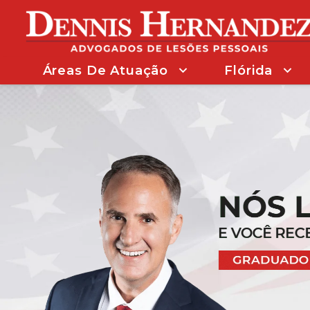
Áreas De Atuação
Flórida