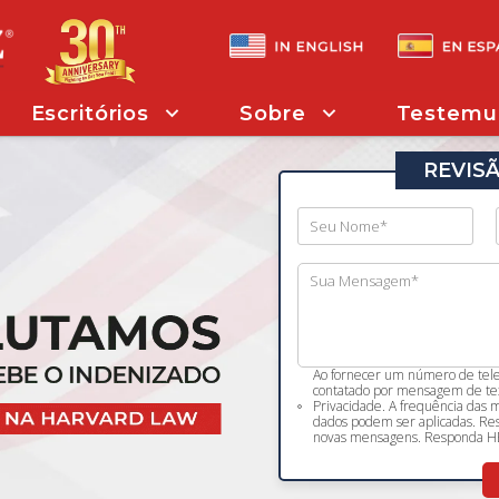
Escritórios
Sobre
Testemu
REVIS
Ao fornecer um número de telef
contatado por mensagem de tex
Privacidade. A frequência das
dados podem ser aplicadas. Re
novas mensagens. Responda HE