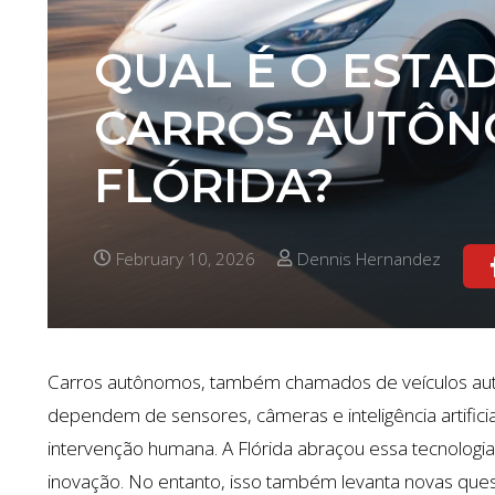
QUAL É O ESTA
CARROS AUTÔN
FLÓRIDA?
February 10, 2026
Dennis Hernandez
Carros autônomos, também chamados de veículos autôno
dependem de sensores, câmeras e inteligência artifi
intervenção humana. A Flórida abraçou essa tecnologia c
inovação. No entanto, isso também levanta novas ques