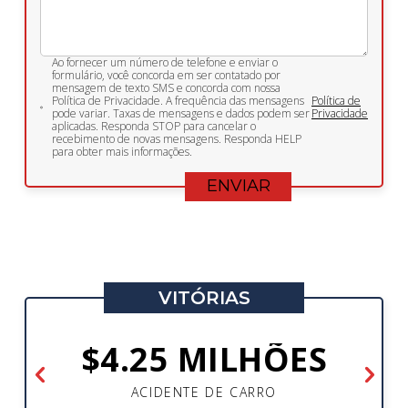
Ao fornecer um número de telefone e enviar o
formulário, você concorda em ser contatado por
mensagem de texto SMS e concorda com nossa
Política de Privacidade. A frequência das mensagens
Política de
pode variar. Taxas de mensagens e dados podem ser
Privacidade
aplicadas. Responda STOP para cancelar o
recebimento de novas mensagens. Responda HELP
para obter mais informações.
VITÓRIAS
$4.25 MILHÕES
ACIDENTE DE CARRO