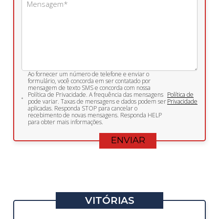
Ao fornecer um número de telefone e enviar o
formulário, você concorda em ser contatado por
mensagem de texto SMS e concorda com nossa
Política de Privacidade. A frequência das mensagens
Política de
pode variar. Taxas de mensagens e dados podem ser
Privacidade
aplicadas. Responda STOP para cancelar o
recebimento de novas mensagens. Responda HELP
para obter mais informações.
VITÓRIAS