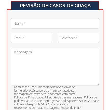
REVISÃO DE CASOS DE GRAÇA
Ao fornecer um número de telefone e enviar o
formulário, você concorda em ser contatado por
mensagem de texto SMS e concorda com nossa
Política de Privacidade. A frequência das mensagens
Política de
pode variar. Taxas de mensagens e dados podem ser
Privacidade
aplicadas. Responda STOP para cancelar o
recebimento de novas mensagens. Responda HELP