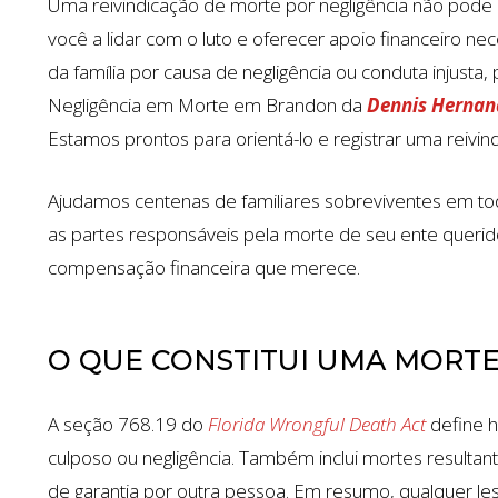
Uma reivindicação de morte por negligência não pode
você a lidar com o luto e oferecer apoio financeiro
da família por causa de negligência ou conduta injusta
Negligência em Morte em Brandon da
Dennis Hernan
Estamos prontos para orientá-lo e registrar uma reivin
Ajudamos centenas de familiares sobreviventes em tod
as partes responsáveis ​​pela morte de seu ente queri
$1.35 MILH
compensação financeira que merece.
ACIDENTE DE CARRO
O QUE CONSTITUI UMA MORTE
A seção 768.19 do
Florida Wrongful Death Act
define h
culposo ou negligência. Também inclui mortes resultan
de garantia por outra pessoa. Em resumo, qualquer le