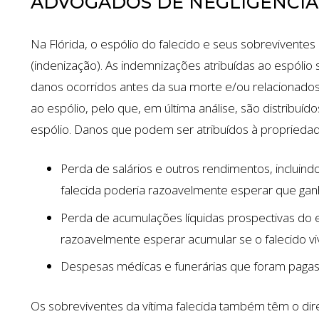
ADVOGADOS DE NEGLIGÊNCI
Na Flórida, o espólio do falecido e seus sobrevivente
(indenização). As indemnizações atribuídas ao espólio s
danos ocorridos antes da sua morte e/ou relacionado
ao espólio, pelo que, em última análise, são distribuíd
espólio. Danos que podem ser atribuídos à propriedad
Perda de salários e outros rendimentos, incluin
falecida poderia razoavelmente esperar que gan
Perda de acumulações líquidas prospectivas do e
razoavelmente esperar acumular se o falecido vi
Despesas médicas e funerárias que foram pagas 
Os sobreviventes da vítima falecida também têm o dire