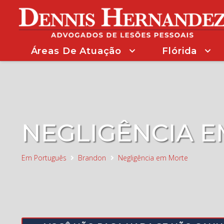
Áreas De Atuação
Flórida
NEGLIGÊNCIA 
Em Português
Brandon
Negligência em Morte