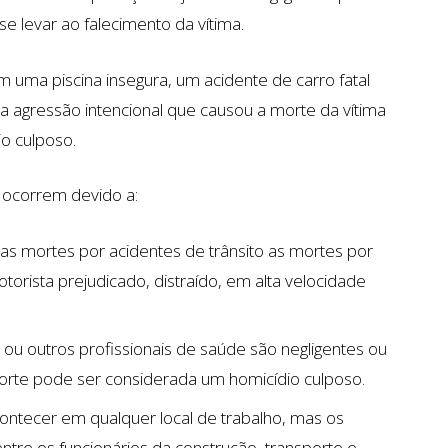
se levar ao falecimento da vítima.
uma piscina insegura, um acidente de carro fatal
 agressão intencional que causou a morte da vítima
o culposo.
 ocorrem devido a:
s mortes por acidentes de trânsito as mortes por
torista prejudicado, distraído, em alta velocidade
u outros profissionais de saúde são negligentes ou
orte pode ser considerada um homicídio culposo.
tecer em qualquer local de trabalho, mas os
ntre os funcionários da construção, transporte e