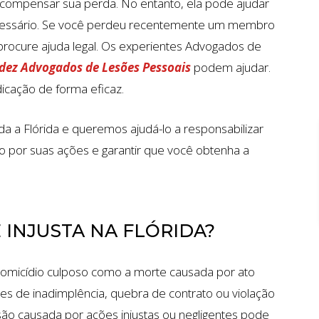
 compensar sua perda. No entanto, ela pode ajudar
 necessário. Se você perdeu recentemente um membro
, procure ajuda legal. Os experientes Advogados de
dez Advogados de Lesões Pessoais
podem ajudar.
dicação de forma eficaz.
a a Flórida e queremos ajudá-lo a responsabilizar
do por suas ações e garantir que você obtenha a
ÕES
$7 MILHÕES
ACIDENTE DE CARRO
 INJUSTA NA FLÓRIDA?
omicídio culposo como a morte causada por ato
tes de inadimplência, quebra de contrato ou violação
são causada por ações injustas ou negligentes pode