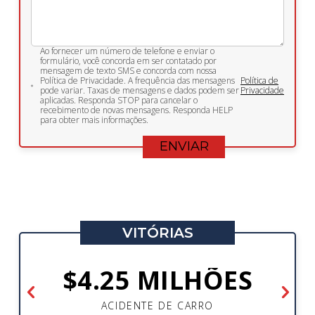
Ao fornecer um número de telefone e enviar o
formulário, você concorda em ser contatado por
mensagem de texto SMS e concorda com nossa
Política de Privacidade. A frequência das mensagens
Política de
pode variar. Taxas de mensagens e dados podem ser
Privacidade
aplicadas. Responda STOP para cancelar o
recebimento de novas mensagens. Responda HELP
para obter mais informações.
VITÓRIAS
$4.25 MILHÕES
ACIDENTE DE CARRO