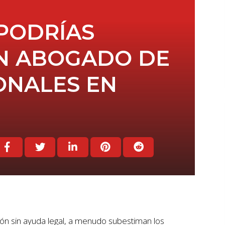
PODRÍAS
UN ABOGADO DE
ONALES EN
 sin ayuda legal, a menudo subestiman los