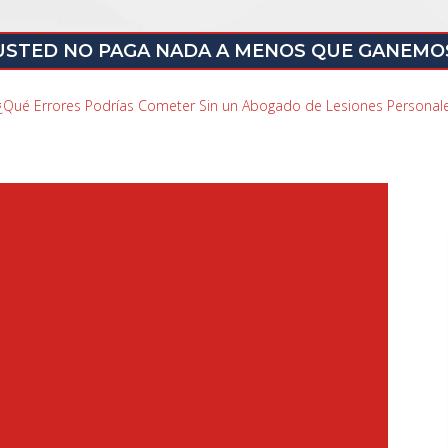
USTED NO PAGA NADA A MENOS QUE GANEMO
¿Qué Errores Podrías Cometer Sin un Abogado de Lesiones Personal