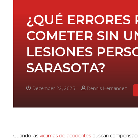
¿QUÉ ERRORES 
COMETER SIN 
LESIONES PERS
SARASOTA?
December 22, 2025
Dennis Hernandez
Cuando las
víctimas de accidentes
buscan compensación