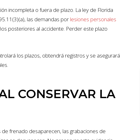
n incompleta o fuera de plazo. La ley de Florida
§95.11(3)(a), las demandas por
lesiones personales
s posteriores al accidente. Perder este plazo
olará los plazos, obtendrá registros y se asegurará
les.
ONES
$7 MILLIONES
IAL CONSERVAR LA
ACCIDENTE DE AUTO
s de frenado desaparecen, las grabaciones de