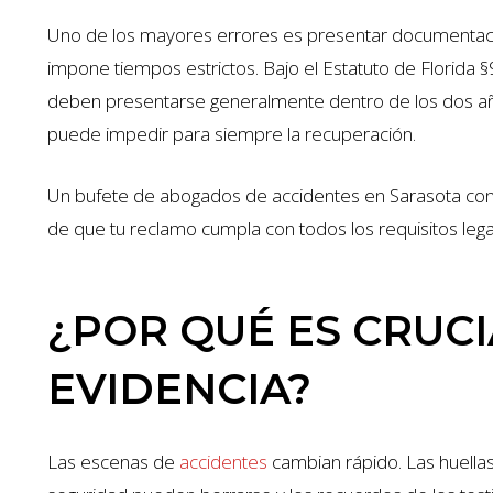
Uno de los mayores errores es presentar documentació
impone tiempos estrictos. Bajo el Estatuto de Florida 
deben presentarse generalmente dentro de los dos año
puede impedir para siempre la recuperación.
Un bufete de abogados de accidentes en Sarasota contr
de que tu reclamo cumpla con todos los requisitos lega
$1.35 MILLI
¿POR QUÉ ES CRUC
ACCIDENTE DE AUTO
EVIDENCIA?
Las escenas de
accidentes
cambian rápido. Las huella