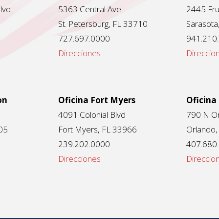
lvd
5363 Central Ave
2445 Frui
St. Petersburg, FL 33710
Sarasota
727.697.0000
941.210
Direcciones
Direccio
on
Oficina Fort Myers
Oficina
4091 Colonial Blvd
790 N O
05
Fort Myers, FL 33966
Orlando,
239.202.0000
407.680
Direcciones
Direccio