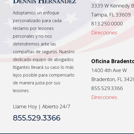
3339 W Kennedy B
Adoptamos un enfoque
Tampa, FL 33609
personalizado para cada
813.250.0000
reclamo por lesiones
Direcciones
personales y no nos
detendremos ante las
compañías de seguros. Nuestro
dedicado equipo de abogados
Oficina Bradent
litigantes llevará su caso lo más
1400 4th Ave W
lejos posible para compensarlo
Bradenton, FL 342
de manera justa por sus
855.529.3366
lesiones.
Direcciones
Llame Hoy | Abierto 24/7
855.529.3366