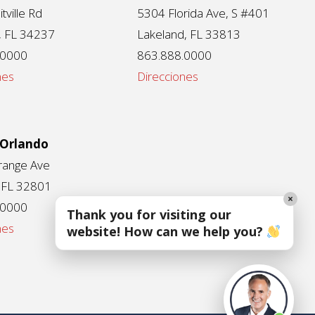
tville Rd
5304 Florida Ave, S #401
, FL 34237
Lakeland, FL 33813
.0000
863.888.0000
nes
Direcciones
 Orlando
range Ave
 FL 32801
×
.0000
Thank you for visiting our
nes
website! How can we help you?