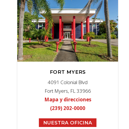
FORT MYERS
4091 Colonial Blvd
Fort Myers, FL 33966
Mapa y direcciones
(239) 202-0000
NUESTRA OFICINA