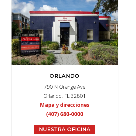
ORLANDO
790 N Orange Ave
Orlando, FL 32801
Mapa y direcciones
(407) 680-0000
NUESTRA OFICINA