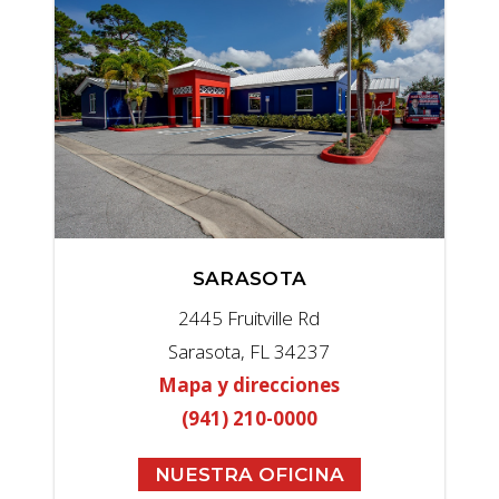
SARASOTA
2445 Fruitville Rd
Sarasota, FL 34237
Mapa y direcciones
(941) 210-0000
NUESTRA OFICINA