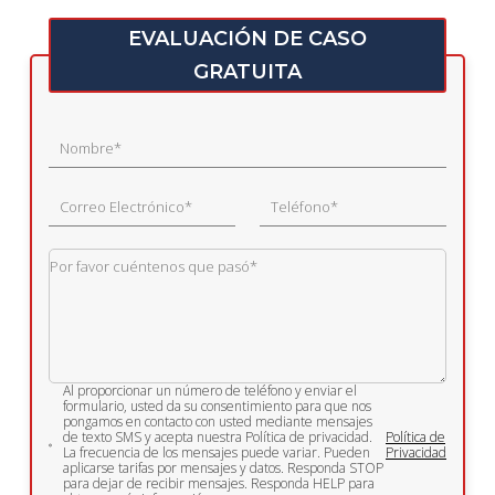
EVALUACIÓN DE CASO
GRATUITA
Al proporcionar un número de teléfono y enviar el
formulario, usted da su consentimiento para que nos
pongamos en contacto con usted mediante mensajes
de texto SMS y acepta nuestra Política de privacidad.
Política de
La frecuencia de los mensajes puede variar. Pueden
Privacidad
aplicarse tarifas por mensajes y datos. Responda STOP
para dejar de recibir mensajes. Responda HELP para