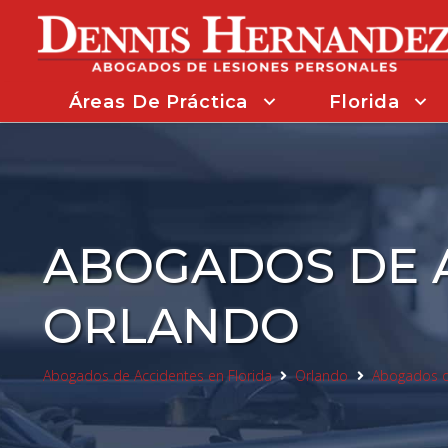
Áreas De Práctica
Florida
Abogado De Accidentes De VR De Florida
Acc
ABOGADOS DE A
ORLANDO
Abogados de Accidentes en Florida
Orlando
Abogados de