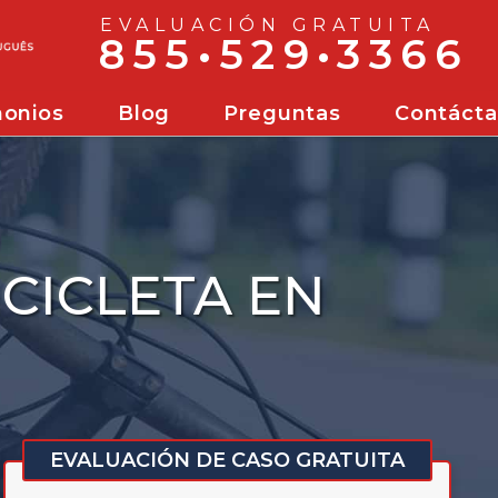
EVALUACIÓN GRATUITA
855•529•3366
monios
Blog
Preguntas
Contáct
tes De Navegación De Florida
CICLETA EN
EVALUACIÓN DE CASO GRATUITA