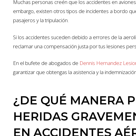
Muchas personas creén que los accidentes en aviones 
embargo, existen otros tipos de incidentes a bordo qu
pasajeros y la tripulación.
Si los accidentes suceden debido a errores de la aerol
reclamar una compensación justa por tus lesiones pers
En el bufete de abogados de
Dennis Hernandez Lesio
$1.35 MILLI
garantizar que obtengas la asistencia y la indemnizació
ACCIDENTE DE AUTO
¿DE QUÉ MANERA P
HERIDAS GRAVEME
EN ACCIDENTES AÉ