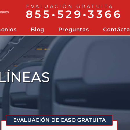
EVALUACIÓN GRATUITA
855•529•3366
monios
Blog
Preguntas
Contáct
tes De Navegación De Florida
LÍNEAS
EVALUACIÓN DE CASO GRATUITA